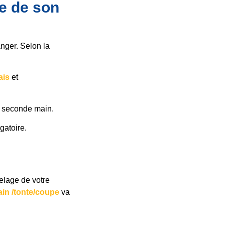
re de son
nger. Selon la
ais
et
e seconde main.
gatoire.
pelage de votre
bain /tonte/coupe
va