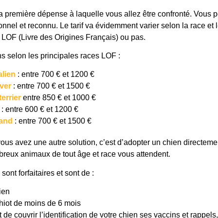
 première dépense à laquelle vous allez être confronté. Vous 
nnel et reconnu. Le tarif va évidemment varier selon la race et 
rit LOF (Livre des Origines Français) ou pas.
ns selon les principales races LOF :
alien
: entre 700 € et 1200 €
ver
: entre 700 € et 1500 €
terrier
entre 850 € et 1000 €
: entre 600 € et 1200 €
mand
: entre 700 € et 1500 €
us avez une autre solution, c’est d’adopter un chien directem
reux animaux de tout âge et race vous attendent.
sont forfaitaires et sont de :
ien
hiot de moins de 6 mois
de couvrir l’identification de votre chien ses vaccins et rappels, e