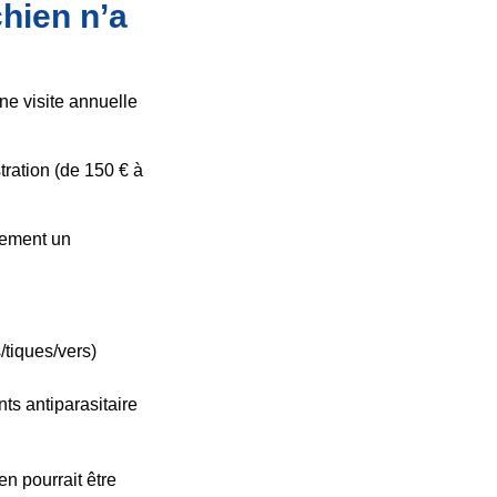
chien n’a
ne visite annuelle
stration (de 150 € à
llement un
/tiques/vers)
ts antiparasitaire
n pourrait être