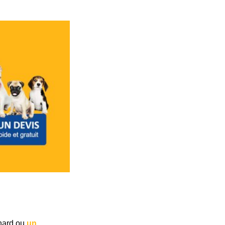
rnard ou
un