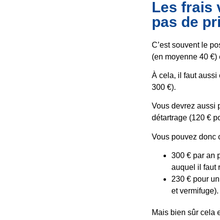
Les frais 
pas de pr
C’est souvent le po
(en moyenne 40 €) 
À cela, il faut auss
300 €).
Vous devrez aussi p
détartrage (120 € po
Vous pouvez donc c
300 € par an p
auquel il faut 
230 € pour un 
et vermifuge).
Mais bien sûr cela 