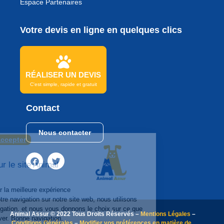
Espace Partenaires
Votre devis en ligne en quelques clics
RÉALISER UN DEVIS
C'est simple, rapide et gratuit
Contact
Nous contacter
Continuer sans accepter
Bonjour
Et Bienvenue sur le site Animal
Assur
Afin de vous garantir la meilleure expérience
utilisateur lors de votre navigation sur notre site web, nous utilisons
des cookies de navigation, et nous vous donnons le choix sur ce que
Animal Assur © 2022 Tous Droits Réservés –
Mentions Légales
–
vous souhaitez activer. Bonne navigation.
Conditions Générales
–
Modifier vos préférences en matière de