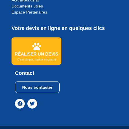
Documents utiles
Espace Partenaires
Votre devis en ligne en quelques clics
RÉALISER UN DEVIS
C'est simple, rapide et gratuit
Contact
Nous contacter
Continuer sans accepter
Bonjour
Et Bienvenue sur le site Animal
Assur
Afin de vous garantir la meilleure expérience
utilisateur lors de votre navigation sur notre site web, nous utilisons