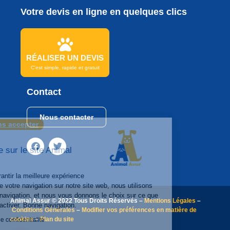
Votre devis en ligne en quelques clics
RÉALISER UN DEVIS
C'est simple, rapide et gratuit
Contact
Nous contacter
Continuer sans accepter
Bonjour
Et Bienvenue sur le site Animal
Assur
Afin de vous garantir la meilleure expérience
utilisateur lors de votre navigation sur notre site web, nous utilisons
des cookies de navigation, et nous vous donnons le choix sur ce que
Animal Assur © 2022 Tous Droits Réservés –
Mentions Légales
–
vous souhaitez activer. Bonne navigation.
Conditions Générales
–
Modifier vos préférences en matière de
cookies
–
Plan du site
Lire la politique de confidentialité