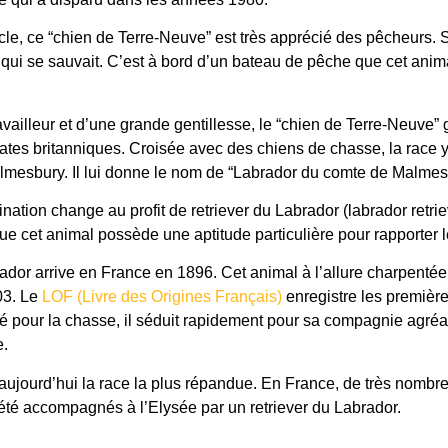
ècle, ce “chien de Terre-Neuve” est très apprécié des pêcheurs. S
 qui se sauvait. C’est à bord d’un bateau de pêche que cet animal
availleur et d’une grande gentillesse, le “chien de Terre-Neuve” 
rates britanniques. Croisée avec des chiens de chasse, la race 
lmesbury. Il lui donne le nom de “Labrador du comte de Malmes
ation change au profit de retriever du Labrador (labrador retrie
que cet animal possède une aptitude particulière pour rapporter l
rador arrive en France en 1896. Cet animal à l’allure charpentée
03. Le
LOF (Livre des Origines Français)
enregistre les première
sé pour la chasse, il séduit rapidement pour sa compagnie agréa
e.
 aujourd’hui la race la plus répandue. En France, de très nombr
té accompagnés à l’Elysée par un retriever du Labrador.