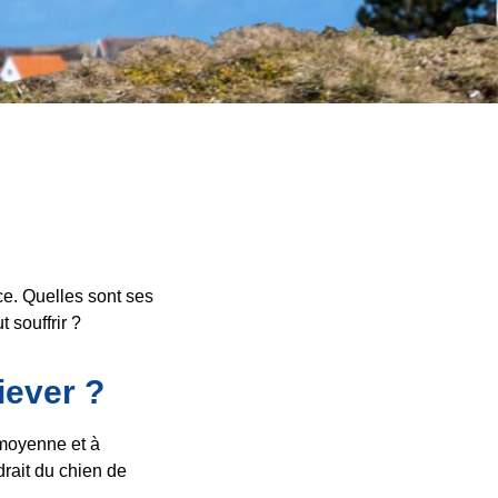
nce. Quelles sont ses
 souffrir ?
iever ?
 moyenne et à
drait du chien de