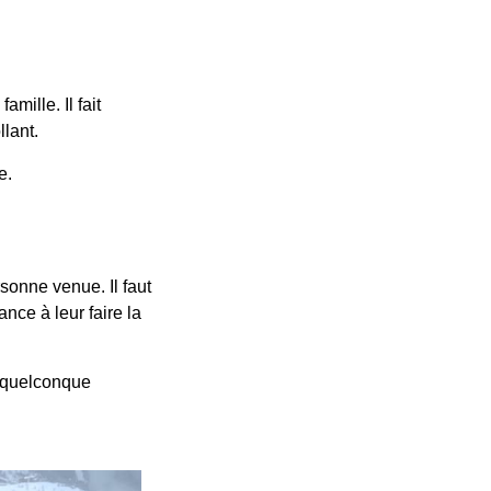
mille. Il fait
lant.
e.
rsonne venue. Il faut
ance à leur faire la
e quelconque