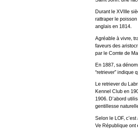
Durant le XVIIIe si
rattraper le poisson
anglais en 1814.
Agréable à vivre, tr
faveurs des aristoc
par le Comte de Ma
En 1887, sa dénomin
“retriever” indique 
Le retriever du Lab
Kennel Club en 19
1906. D’abord utili
gentillesse naturell
Selon le LOF, c’est
Ve République ont é