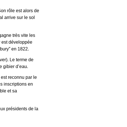
on rôle est alors de
 arrive sur le sol
gagne très vite les
y est développée
bury” en 1822.
ver). Le terme de
e gibier d’eau.
 est reconnu par le
s inscriptions en
ble et sa
eux présidents de la