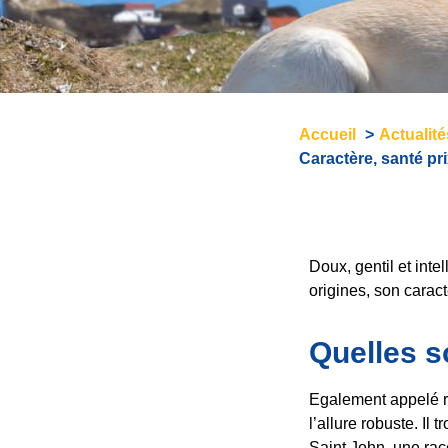
Accueil
Actualit
Caractère, santé pri
Doux, gentil et inte
origines, son caract
Quelles so
Egalement appelé re
l’allure robuste. Il
Saint John. une rac