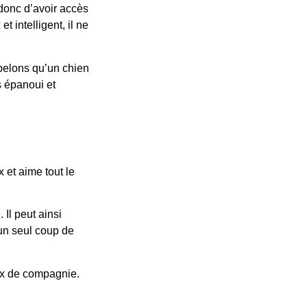
 donc d’avoir accès
t intelligent, il ne
ppelons qu’un chien
s épanoui et
x et aime tout le
 Il peut ainsi
’un seul coup de
aux de compagnie.