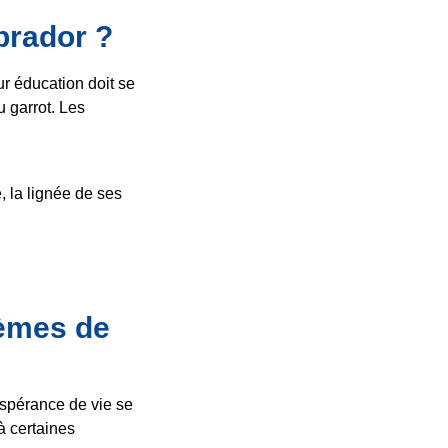
abrador ?
ur éducation doit se
u garrot. Les
, la lignée de ses
lèmes de
 espérance de vie se
à certaines