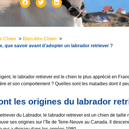
és Chien
Bien-être Chien
x, que savoir avant d’adopter un labrador retriever ?
lligent, le labrador retriever est le chien le plus apprécié en Fra
ère et son comportement ? Quelles sont les maladies dont il peut
nt les origines du labrador retr
triever du Labrador, le labrador retriever est un chien de taille
 trouve ses origines sur l’île de Terre-Neuve au Canada. Il descen
e qui a disparu dans les années 1980.