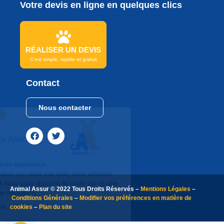
Votre devis en ligne en quelques clics
RÉALISER UN DEVIS
C'est simple, rapide et gratuit
Contact
Nous contacter
Continuer sans accepter
Bonjour
Et Bienvenue sur le site Animal
Assur
Afin de vous garantir la meilleure expérience
utilisateur lors de votre navigation sur notre site web, nous utilisons
des cookies de navigation, et nous vous donnons le choix sur ce que
Animal Assur © 2022 Tous Droits Réservés –
Mentions Légales
–
vous souhaitez activer. Bonne navigation.
Conditions Générales
–
Modifier vos préférences en matière de
cookies
–
Plan du site
Lire la politique de confidentialité