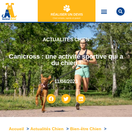
RÉALISER UN DEVIS
C'est simple, rapide et gratuit
ANIMAL ASSUR
ACTUALITÉS CHIEN
Canicross : une activité sportive qui a
du chien !
11/04/2023
Accueil
Actualités Chien
Bien-être Chien