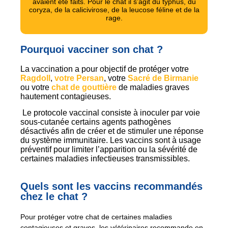
avaient été faits. Pour le chat il s’agit du typhus, du
coryza, de la calicivirose, de la leucose féline et de la
rage.
Pourquoi vacciner son chat ?
La vaccination a pour objectif de protéger votre
Ragdoll
,
votre Persan
, votre
Sacré de Birmanie
ou votre
chat de gouttière
de maladies graves
hautement contagieuses.
Le protocole vaccinal consiste à inoculer par voie
sous-cutanée certains agents pathogènes
désactivés afin de créer et de stimuler une réponse
du système immunitaire. Les vaccins sont à usage
préventif pour limiter l’apparition ou la sévérité de
certaines maladies infectieuses transmissibles.
Quels sont les vaccins recommandés
chez le chat ?
Pour protéger votre chat de certaines maladies
contagieuses et graves, les vétérinaires recommande en