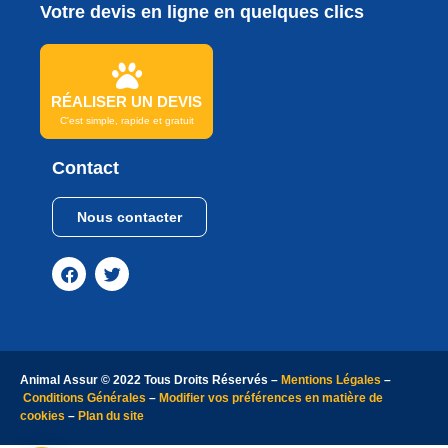
Votre devis en ligne en quelques clics
RÉALISER UN DEVIS
C'est simple, rapide et gratuit
Contact
Nous contacter
Continuer sans accepter
Bonjour
Et Bienvenue sur le site Animal
Assur
Afin de vous garantir la meilleure expérience
utilisateur lors de votre navigation sur notre site web, nous utilisons
des cookies de navigation, et nous vous donnons le choix sur ce que
Animal Assur © 2022 Tous Droits Réservés –
Mentions Légales
–
vous souhaitez activer. Bonne navigation.
Conditions Générales
–
Modifier vos préférences en matière de
cookies
–
Plan du site
Lire la politique de confidentialité