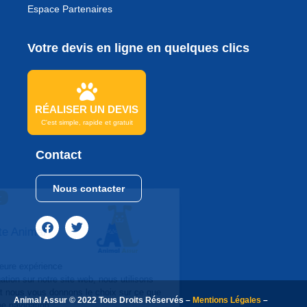
Espace Partenaires
Votre devis en ligne en quelques clics
RÉALISER UN DEVIS
C'est simple, rapide et gratuit
Contact
Nous contacter
Continuer sans accepter
Bonjour
Et Bienvenue sur le site Animal
Assur
Afin de vous garantir la meilleure expérience
utilisateur lors de votre navigation sur notre site web, nous utilisons
des cookies de navigation, et nous vous donnons le choix sur ce que
Animal Assur © 2022 Tous Droits Réservés –
Mentions Légales
–
vous souhaitez activer. Bonne navigation.