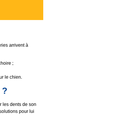
ries arrivent à
hoire ;
r le chien.
 ?
r les dents de son
olutions pour lui