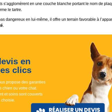
ts s’agglomèrent en une couche blanche portant le nom de plaq
orme le tartre.
pas dangereux en lui-même, il offre un terrain favorable à l’appar
té
.
devis en
es clics
ous propose des garanties
e chien ou votre chat.
nt et soins sont couverts
 choisie.