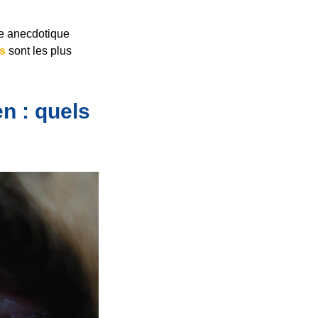
re anecdotique
es
sont les plus
n : quels