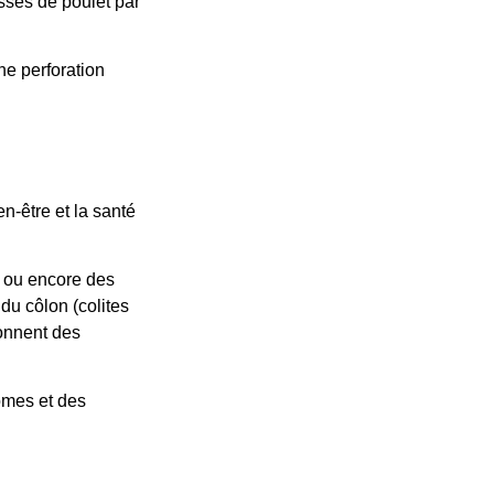
ses de poulet par
ne perforation
n-être et la santé
e ou encore des
 du côlon (colites
ionnent des
omes et des