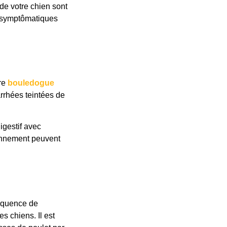
 de votre chien sont
re symptômatiques
tre
bouledogue
arrhées teintées de
igestif avec
onnement peuvent
séquence de
s chiens. Il est