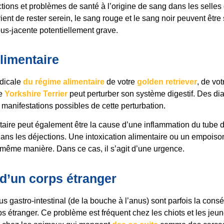
ections et problèmes de santé à l’origine de sang dans les selles
ient de rester serein, le sang rouge et le sang noir peuvent êt
us-jacente potentiellement grave.
limentaire
adicale
du régime alimentaire
de votre
golden retriever
, de vo
re
Yorkshire Terrier
peut perturber son système digestif. Des di
 manifestations possibles de cette perturbation.
taire peut également être la cause d’une inflammation du tube d
ans les déjections. Une intoxication alimentaire ou un empois
 même manière. Dans ce cas, il s’agit d’une urgence.
 d’un corps étranger
tus gastro-intestinal (de la bouche à l’anus) sont parfois la con
ps étranger. Ce problème est fréquent chez les chiots et les jeune