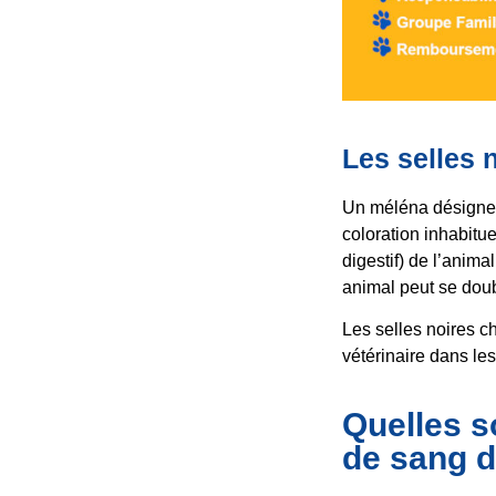
Les selles 
Un méléna désigne d
coloration inhabitue
digestif) de l’anima
animal peut se dou
Les selles noires c
vétérinaire dans les
Quelles so
de sang d