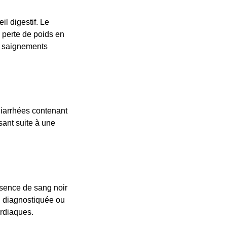
l digestif. Le
 perte de poids en
e saignements
diarrhées contenant
ant suite à une
ésence de sang noir
n diagnostiquée ou
ardiaques.