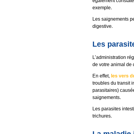
également constaté
exemple.
Les saignements peu
digestive.
Les parasit
L’administration ré
de votre animal de
En effet,
les vers d
troubles du transit 
parasitaires) causé
saignements.
Les parasites intes
trichures.
La maladie 