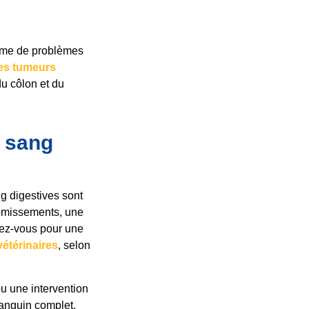
tôme de problèmes
es tumeurs
u côlon et du
u sang
ng digestives sont
vomissements, une
ndez-vous pour une
 vétérinaires
, selon
ou une intervention
sanguin complet.