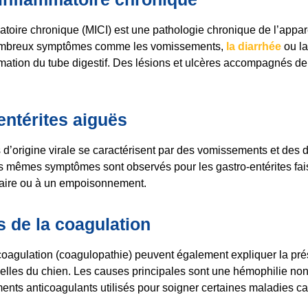
toire chronique (MICI) est une pathologie chronique de l’apparei
nombreux symptômes comme les vomissements,
la diarrhée
ou la
mation du tube digestif. Des lésions et ulcères accompagnés d
entérites aiguës
s d’origine virale se caractérisent par des vomissements et des 
 mêmes symptômes sont observés pour les gastro-entérites fais
ntaire ou à un empoisonnement.
s de la coagulation
coagulation (coagulopathie) peuvent également expliquer la pr
elles du chien. Les causes principales sont une hémophilie no
ents anticoagulants utilisés pour soigner certaines maladies c