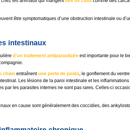
 chez les animaux qui mangent
des os cuits
comme des carcas
vent être symptomatiques d’une obstruction intestinale ou d’u
es intestinaux
gulière
d’un traitement antiparasitaire
est importante pour le bie
 compagnie.
u chien
entraînent
une perte de poids
, le gonflement du ventr
intestinal. Les lésions de la paroi intestinale et les inflammations
es par les parasites internes ne sont pas rares. Celles-ci occas
tinaux en cause sont généralement des coccidies, des ankylost
inflammatoire chronique