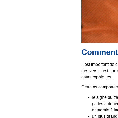
Comment s
Il est important de 
des vers intestinau
catastrophiques.
Certains comporteme
le signe du tr
pattes antérie
anatomie à laq
un plus grand 