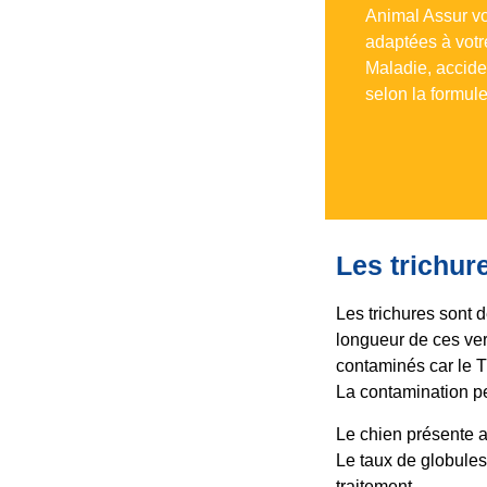
Animal Assur v
adaptées à votr
Maladie, accide
selon la formule
Les trichure
Les trichures sont 
longueur de ces ve
contaminés car le Tr
La contamination pe
Le chien présente 
Le taux de globules
traitement.