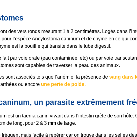
stomes
nt des vers ronds mesurant 1 à 2 centimètres. Logés dans l’intes
g pour l’espèce Ancylostoma caninum et de chyme en ce qui co
me est la bouillie qui transite dans le tube digestif.
fait par voie orale (eau contaminée, etc) ou par voie transcutanée
ostomes sont capables de traverser la peau des animaux.
s sont associés tels que l’anémie, la présence de
sang dans l
diarrhées ou encore
une perte de poids.
caninum, un parasite extrêmement fr
m est un taenia canin vivant dans l’intestin grêle de son hôte. 
m de long, pour 2 à 3 mm de large.
s fréquent mais facile à repérer car on trouve dans les selles de