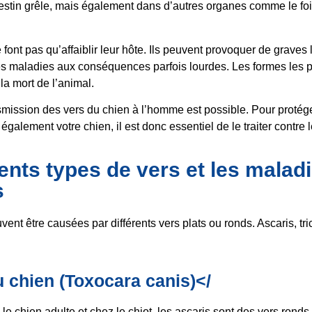
ntestin grêle, mais également dans d’autres organes comme le foi
 font pas qu’affaiblir leur hôte. Ils peuvent provoquer de graves 
es maladies aux conséquences parfois lourdes. Les formes les 
la mort de l’animal.
ansmission des vers du chien à l’homme est possible. Pour prot
 également votre chien, il est donc essentiel de le traiter contre l
rents types de vers et les malad
s
vent être causées par différents vers plats ou ronds. Ascaris, tr
u chien (Toxocara canis)</
 le chien adulte et chez le chiot, les ascaris sont des vers rond