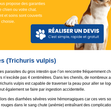
ous propose des garanties
e chien ou votre chat.
nt et soins sont couverts
 choisie.
s (Trichuris vulpis)
des parasites du gros intestin que l’on rencontre fréquemment che
rs n’excède pas 4 centimètres. Dans les chenils, de nombreux 
ichuris vulpis est capable de traverser la peau pour aller se loge
ut également se faire par ingestion accidentelle.
alors des diarrhées sévères voire hémorragiques car ces vers 
 rouges dans le sang chute (anémie) entraînant des complicati