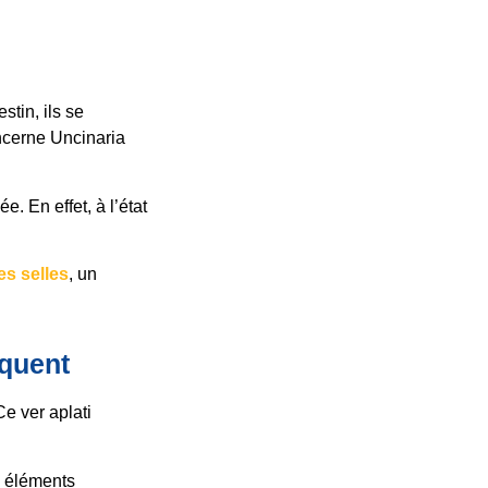
tin, ils se
ncerne Uncinaria
. En effet, à l’état
es selles
, un
équent
Ce ver aplati
s éléments