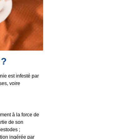
 ?
nie est infesté par
ses, voire
ment à la force de
artie de son
cestodes ;
ation ingérée par