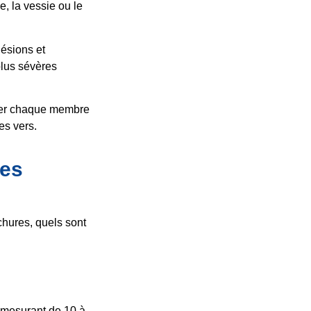
e, la vessie ou le
lésions et
plus sévères
éger chaque membre
es vers.
ies
ichures, quels sont
s mesurant de 10 à