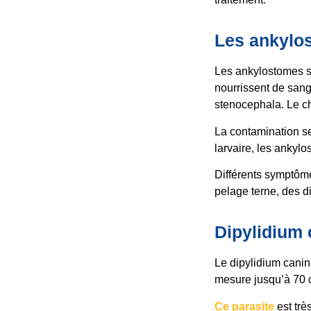
Les ankylo
Les ankylostomes so
nourrissent de san
stenocephala. Le chy
La contamination se 
larvaire, les ankyl
Différents symptôme
pelage terne, des 
Dipylidium 
Le dipylidium caninu
mesure jusqu’à 70 c
Ce parasite
est trè