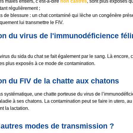
s mâles entiers, c’est-à-dire
non castrés
, sont plus exposés qu
tant régulièrement ;
s de blessure : un chat contaminé qui lèche un congénère prés
iquement lui transmettre le FIV.
n du virus de l'immunodéficience féli
irus du sida du chat se fait également par le sang. Là encore, c
 les plus exposés à ce mode de contamination.
n du FIV de la chatte aux chatons
s systématique, une chatte porteuse du virus de l’immunodéfici
aladie à ses chatons. La contamination peut se faire in utero, a
t la lactation.
 d’autres modes de transmission ?