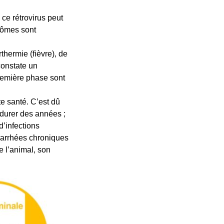
ce rétrovirus peut
tômes sont
thermie (fièvre), de
 constate un
remière phase sont
e santé. C’est dû
 durer des années ;
d’infections
iarrhées chroniques
e l’animal, son