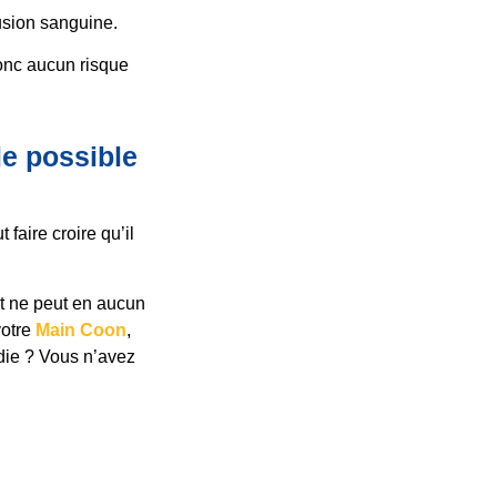
usion sanguine.
onc aucun risque
le possible
 faire croire qu’il
 et ne peut en aucun
votre
Main Coon
,
adie ? Vous n’avez