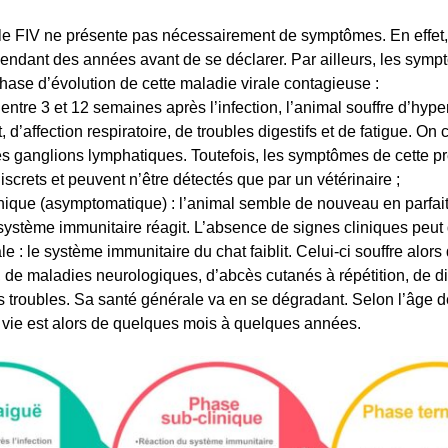
 le FIV ne présente pas nécessairement de symptômes. En effet, 
endant des années avant de se déclarer. Par ailleurs, les symp
phase d’évolution de cette maladie virale contagieuse :
entre 3 et 12 semaines après l’infection, l’animal souffre d’hyper
t, d’affection respiratoire, de troubles digestifs et de fatigue. On
s ganglions lymphatiques. Toutefois, les symptômes de cette p
iscrets et peuvent n’être détectés que par un vétérinaire ;
nique (asymptomatique) : l’animal semble de nouveau en parfait
 système immunitaire réagit. L’absence de signes cliniques peut
e : le système immunitaire du chat faiblit. Celui-ci souffre alors 
, de maladies neurologiques, d’abcès cutanés à répétition, de d
ts troubles. Sa santé générale va en se dégradant. Selon l’âge d
vie est alors de quelques mois à quelques années.