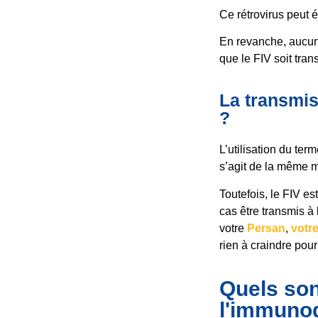
Ce rétrovirus peut 
En revanche, aucun 
que le FIV soit tra
La transmis
?
L’utilisation du ter
s’agit de la même 
Toutefois, le FIV es
cas être transmis 
votre
Persan
,
votr
rien à craindre pour
Quels son
l'immunod