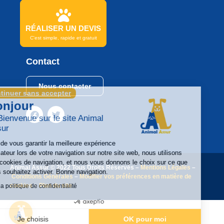
RÉALISER UN DEVIS
C'est simple, rapide et gratuit
Contact
Nous contacter
Continuer sans accepter
Bonjour
Et Bienvenue sur le site Animal
Assur
Afin de vous garantir la meilleure expérience
utilisateur lors de votre navigation sur notre site web, nous utilisons
des cookies de navigation, et nous vous donnons le choix sur ce que
Animal Assur © 2022 Tous Droits Réservés –
Mentions Légales
–
vous souhaitez activer. Bonne navigation.
Conditions Générales
–
Modifier vos préférences en matière de
cookies
–
Plan du site
Lire la politique de confidentialité
Je choisis
OK pour moi