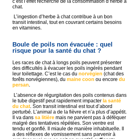
c’est l’effet recherché de la consommation d’herbe à
chat.
L’ingestion d’herbe à chat contribue à un bon
transit intestinal, tout en couvrant certains besoins
en vitamines.
Boule de poils non évacuée : quel
risque pour la santé du chat ?
Les races de chat à longs poils peuvent présenter
des difficultés à évacuer les poils ingérés pendant
leur toilettage. C’est le cas du
norvégien
(chat des
forêts norvégiennes), du
maine coon
ou encore
du
persan
.
L’absence de régurgitation des poils contenus dans
le tube digestif peut rapidement impacter
la santé
du chat
. Son transit intestinal est tout d’abord
perturbé. L’animal a de la fièvre et n’a plus d’appétit.
Il va dans
sa litière
mais ne parvient pas à déféquer
malgré des tentatives répétées. Son ventre est
tendu et gonflé. Il miaule de manière inhabituelle. Il
a des réflexes de vomissement sans parvenir à