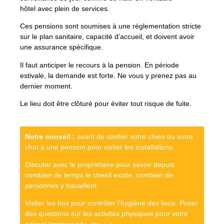
hôtel avec plein de services.
Ces pensions sont soumises à une réglementation stricte
sur le plan sanitaire, capacité d’accueil, et doivent avoir
une assurance spécifique.
Il faut anticiper le recours à la pension. En période
estivale, la demande est forte. Ne vous y prenez pas au
dernier moment.
Le lieu doit être clôturé pour éviter tout risque de fuite.
Notre conseil :
avant de confier votre chien ou votre
chat à une pension pour visiter les installations.
Discuter avec le propriétaire pour savoir depuis
combien de temps le chenil existe, combien de
personnes y travaillent.
Visiter les box pour contrôler l’hygiène des lieux. Poser
des questions sur les activités physiques pour votre