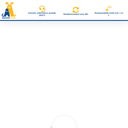
Conseils vétérinaires gratuits
Responsabilité Civile Cat. 1 et
Remboursement sous 48h
24h/7J
2