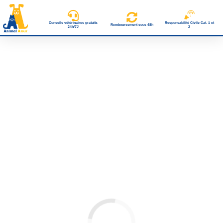
Conseils vétérinaires gratuits
Responsabilité Civile Cat. 1 et
Remboursement sous 48h
24h/7J
2